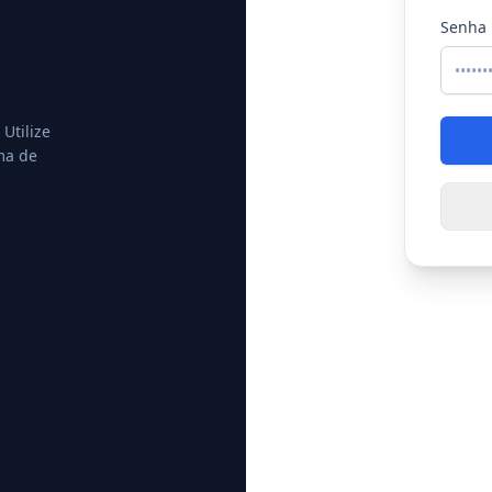
Senha
 Utilize
ma de