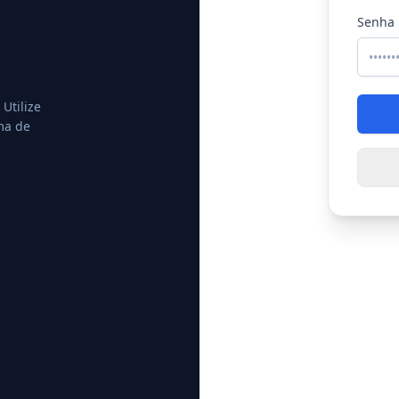
Senha
 Utilize
ma de